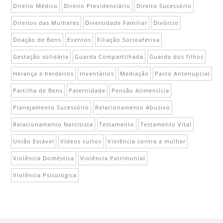
Direito Médico
Direito Previdenciário
Direito Sucessório
Direitos das Mulheres
Diversidade Familiar
Divórcio
Doação de Bens
Eventos
Filiação Socioafetiva
Gestação solidária
Guarda Compartilhada
Guarda dos filhos
Herança e herdeiros
Inventários
Mediação
Pacto Antenupcial
Partilha de Bens
Paternidade
Pensão Alimentícia
Planejamento Sucessório
Relacionamento Abusivo
Relacionamento Narcisista
Testamento
Testamento Vital
União Estável
Vídeos curtos
Violência contra a mulher
Violência Doméstica
Violência Patrimonial
Violência Psicológica