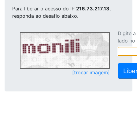
Para liberar o acesso
do IP
216.73.217.13
,
responda ao desafio abaixo.
Digite 
lado no
[trocar imagem]