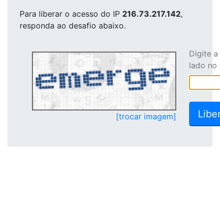
Para liberar o acesso
do IP
216.73.217.142
,
responda ao desafio abaixo.
Digite 
lado no
[trocar imagem]